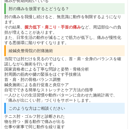
痛みが長期間続いている
肘の痛みを放置するとどうなる？
肘の痛みを我慢し続けると、無意識に動作を制限するようになり
ます。
その結果、
握力低下・肩こり・手首の痛み
など、周辺部位への負
担が増えることがあります。
また、日常生活の動作が減ることで筋力が低下し、痛みが慢性化
する悪循環に陥りやすくなります。
綾鍼灸整骨院の肘痛施術
当院では肘だけを見るのではなく、首・肩・全身のバランスを確
認しながら施術を行います。
国家資格者による丁寧な問診と姿勢・骨格分析
肘周囲の筋肉や腱の緊張をほぐす手技療法
首・肩・肘の骨格バランス調整
鍼灸施術による血行促進と炎症ケア
自宅でできる簡単なストレッチとケア方法の指導
一人ひとりの生活習慣や動作パターンに合わせた施術計画で、
「痛みが出にくい肘」づくりをサポートします。
このような方はご相談ください
テニス肘・ゴルフ肘と診断された
物を持つ・握る動作で痛みが出る
仕事や家事で同じ動作を繰り返す