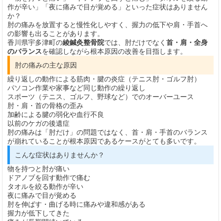
作が辛い」「夜に痛みで目が覚める」といった症状はありません
か？
肘の痛みを放置すると慢性化しやすく、握力の低下や肩・手首へ
の影響も出ることがあります。
香川県宇多津町の
綾鍼灸整骨院
では、肘だけでなく
首・肩・全身
のバランス
を確認しながら根本原因の改善を目指します。
肘の痛みの主な原因
繰り返しの動作による筋肉・腱の炎症（テニス肘・ゴルフ肘）
パソコン作業や家事など同じ動作の繰り返し
スポーツ（テニス、ゴルフ、野球など）でのオーバーユース
肘・肩・首の骨格の歪み
加齢による腱の弱化や血行不良
以前のケガの後遺症
肘の痛みは「肘だけ」の問題ではなく、首・肩・手首のバランス
が崩れていることが根本原因であるケースがとても多いです。
こんな症状はありませんか？
物を持つと肘が痛い
ドアノブを回す動作で痛む
タオルを絞る動作が辛い
夜に痛みで目が覚める
肘を伸ばす・曲げる時に痛みや違和感がある
握力が低下してきた