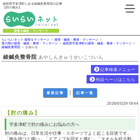
綾歌郡宇多津町にある綾鍼灸整骨院の記事
【肘の痛み】
接骨＆鍼灸・マッサージ
らいらいネット 接骨＆マッサージ
接骨・鍼灸・整体・マッサージ
香川県の接骨・鍼灸・整体・マッサージ
綾歌郡宇多津町の接骨・鍼灸・整体・マッサージ
綾鍼灸整骨院
お知らせ
綾鍼灸整骨院
あやしんきゅうせいこついん
記事検索メニュー
特設ページはこちら
｜
最新記事
記事一覧
2026/05/29 18:44
【肘の痛み】
宇多津町で肘の痛みにお悩みの方へ
肘の痛みは、日常生活や仕事・スポーツでよく起こる症状です。
「物を持つと痛い」「ドアノブを回すと痛む」「タオルを絞る動