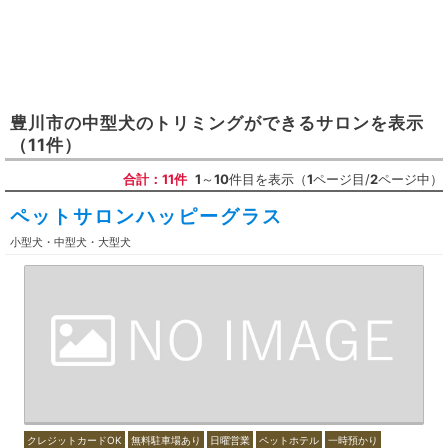
豊川市
の
中型犬のトリミングができるサロン
を表示
（11件）
合計：11件
1
～
10
件目を表示（
1
ページ目/
2
ページ中）
ペットサロンハッピーグラス
小型犬・中型犬・大型犬
クレジットカードOK
無料駐車場あり
日曜営業
ペットホテル
一時預かり