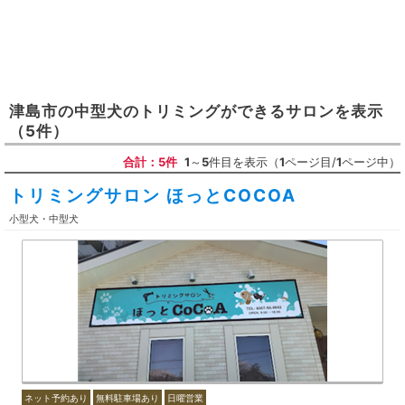
津島市
の
中型犬のトリミングができるサロン
を表示
（5件）
合計：5件
1
～
5
件目を表示（
1
ページ目/
1
ページ中）
トリミングサロン ほっとCOCOA
小型犬・中型犬
ネット予約あり
無料駐車場あり
日曜営業