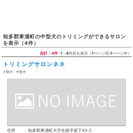
知多郡東浦町
の
中型犬のトリミングができるサロン
を表示
（4件）
合計：4件
1
～
4
件目を表示（
1
ページ目/
1
ページ中）
トリミングサロンネネ
小型犬・中型犬
住所
知多郡東浦町大字生路字坂下43-2