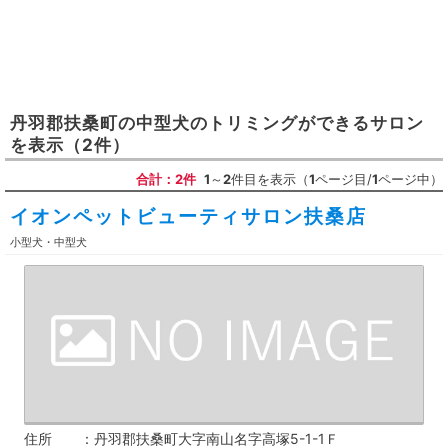
丹羽郡扶桑町
の
中型犬のトリミングができるサロン
を表示
（2件）
合計：2件
1
～
2
件目を表示（
1
ページ目/
1
ページ中）
イオンペットビューティサロン扶桑店
小型犬・中型犬
住所
丹羽郡扶桑町大字南山名字高塚5-1-1Ｆ