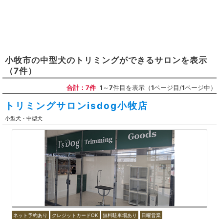
小牧市
の
中型犬のトリミングができるサロン
を表示
（7件）
合計：7件
1
～
7
件目を表示（
1
ページ目/
1
ページ中）
トリミングサロンisdog小牧店
小型犬・中型犬
ネット予約あり
クレジットカードOK
無料駐車場あり
日曜営業