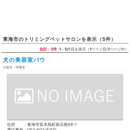
東海市
の
トリミングペットサロン
を表示
（5件）
合計：5件
1
～
5
件目を表示（
1
ページ目/
1
ページ中）
犬の美容室バウ
小型犬・中型犬
住所
東海市富木島町新石根68-1
電話番号
052-603-8200