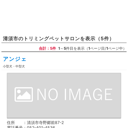
清須市
の
トリミングペットサロン
を表示
（5件）
合計：5件
1
～
5
件目を表示（
1
ページ目/
1
ページ中）
アンジェ
小型犬・中型犬
住所
清須市寺野郷前87-2
電話番号
052-401-4536