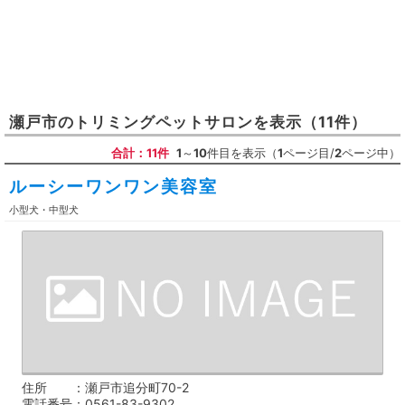
瀬戸市
の
トリミングペットサロン
を表示
（11件）
合計：11件
1
～
10
件目を表示（
1
ページ目/
2
ページ中）
ルーシーワンワン美容室
小型犬・中型犬
住所
瀬戸市追分町70-2
電話番号
0561-83-9302