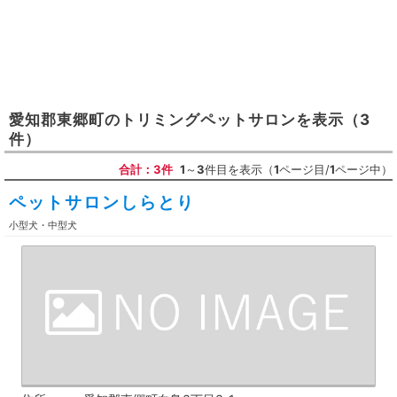
愛知郡東郷町
の
トリミングペットサロン
を表示
（3
件）
合計：3件
1
～
3
件目を表示（
1
ページ目/
1
ページ中）
ペットサロンしらとり
小型犬・中型犬