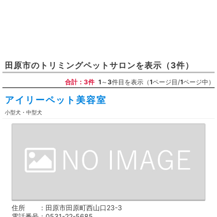
田原市
の
トリミングペットサロン
を表示
（3件）
合計：3件
1
～
3
件目を表示（
1
ページ目/
1
ページ中）
アイリーペット美容室
小型犬・中型犬
住所
田原市田原町西山口23-3
電話番号
0531-22-5685