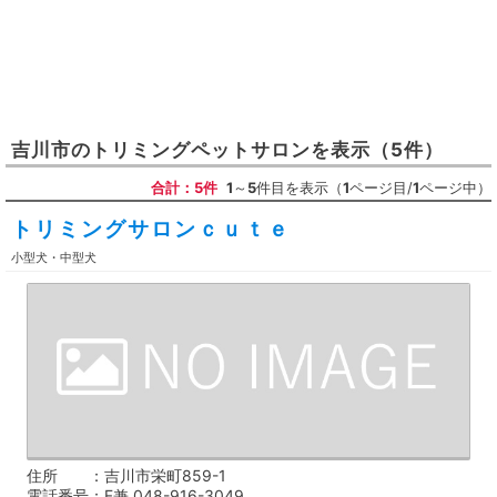
吉川市
の
トリミングペットサロン
を表示
（5件）
合計：5件
1
～
5
件目を表示（
1
ページ目/
1
ページ中）
トリミングサロンｃｕｔｅ
小型犬・中型犬
住所
吉川市栄町859-1
電話番号
F兼 048-916-3049