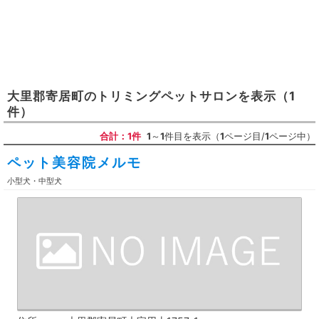
大里郡寄居町
の
トリミングペットサロン
を表示
（1
件）
合計：1件
1
～
1
件目を表示（
1
ページ目/
1
ページ中）
ペット美容院メルモ
小型犬・中型犬