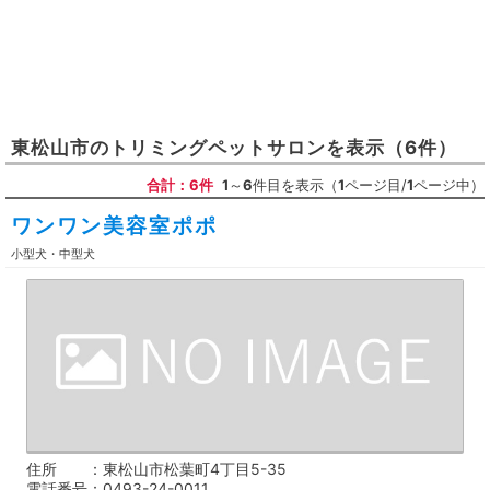
東松山市
の
トリミングペットサロン
を表示
（6件）
合計：6件
1
～
6
件目を表示（
1
ページ目/
1
ページ中）
ワンワン美容室ポポ
小型犬・中型犬
住所
東松山市松葉町4丁目5-35
電話番号
0493-24-0011