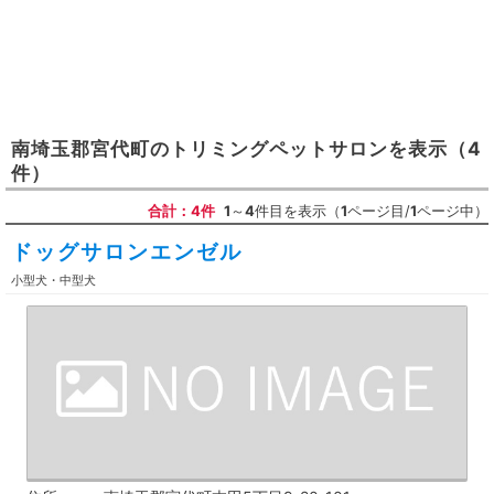
南埼玉郡宮代町
の
トリミングペットサロン
を表示
（4
件）
合計：4件
1
～
4
件目を表示（
1
ページ目/
1
ページ中）
ドッグサロンエンゼル
小型犬・中型犬