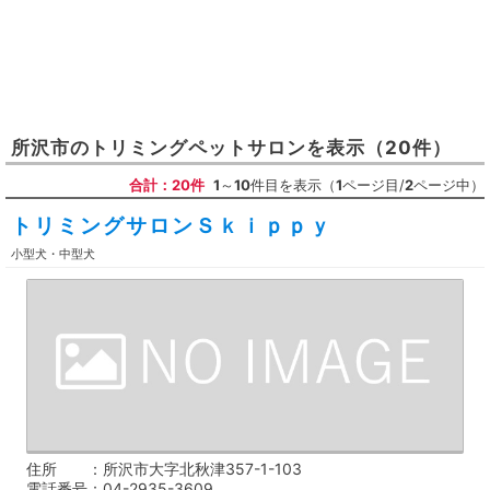
所沢市
の
トリミングペットサロン
を表示
（20件）
合計：20件
1
～
10
件目を表示（
1
ページ目/
2
ページ中）
トリミングサロンＳｋｉｐｐｙ
小型犬・中型犬
住所
所沢市大字北秋津357-1-103
電話番号
04-2935-3609