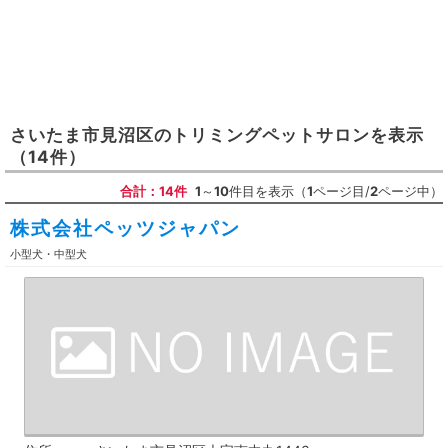
さいたま市見沼区
の
トリミングペットサロン
を表示
（14件）
合計：14件
1
～
10
件目を表示（
1
ページ目/
2
ページ中）
株式会社ペッツジャパン
小型犬・中型犬