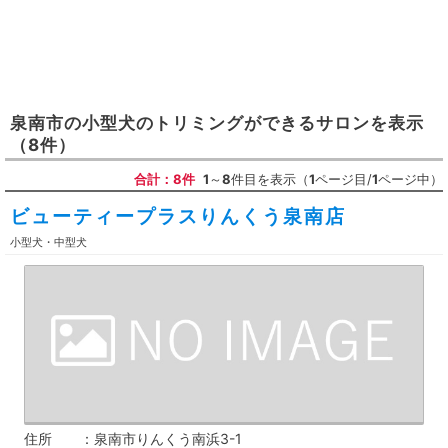
泉南市
の
小型犬のトリミングができるサロン
を表示
（8件）
合計：8件
1
～
8
件目を表示（
1
ページ目/
1
ページ中）
ビューティープラスりんくう泉南店
小型犬・中型犬
住所
泉南市りんくう南浜3-1