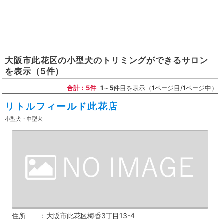
大阪市此花区
の
小型犬のトリミングができるサロン
を表示
（5件）
合計：5件
1
～
5
件目を表示（
1
ページ目/
1
ページ中）
リトルフィールド此花店
小型犬・中型犬
住所
大阪市此花区梅香3丁目13-4