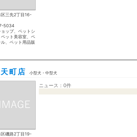
区三先2丁目16-
7-5034
ショップ、ペットシ
、ペット美容室、ペ
テル、ペット用品販
弁天町店
小型犬・中型犬
ニュース：0件
区磯路2丁目19-