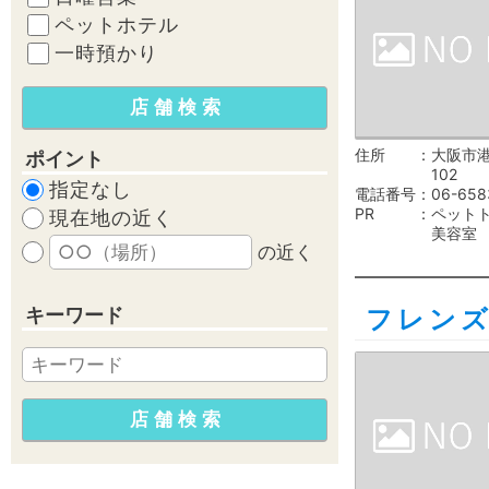
ペットホテル
一時預かり
住所
大阪市港
ポイント
102
指定なし
電話番号
06-658
PR
ペット
現在地の近く
美容室
の近く
キーワード
フレン