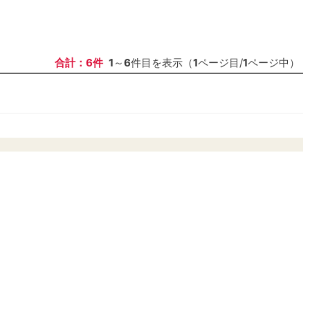
合計：6件
1
～
6
件目を表示（
1
ページ目/
1
ページ中）