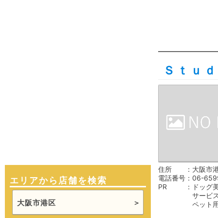
Ｓｔｕｄ
住所
大阪市港
電話番号
06-659
エリアから店舗を検索
PR
ドッグ
サービ
大阪市港区
ペット