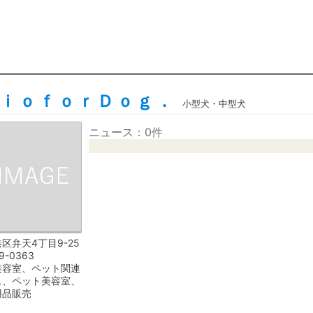
ｉｏｆｏｒＤｏｇ．
小型犬・中型犬
ニュース：0件
区弁天4丁目9-25
9-0363
美容室、ペット関連
ス、ペット美容室、
用品販売