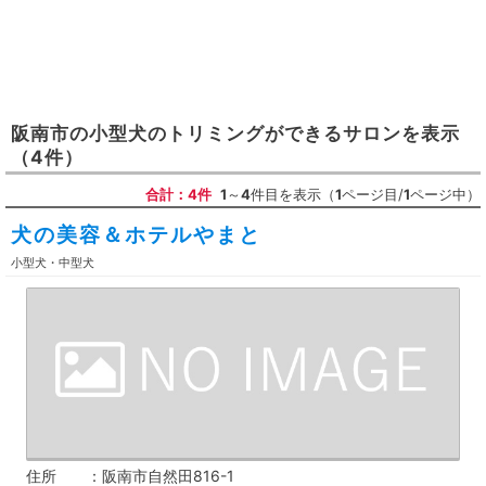
阪南市
の
小型犬のトリミングができるサロン
を表示
（4件）
合計：4件
1
～
4
件目を表示（
1
ページ目/
1
ページ中）
犬の美容＆ホテルやまと
小型犬・中型犬
住所
阪南市自然田816-1