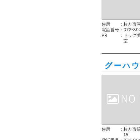
住所
枚方市津
電話番号
072-89
PR
ドッグ
室
グーハ
住所
枚方市招
15