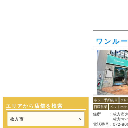
ワンル
ネット予約あり
クレ
エリアから店舗を検索
日曜営業
ペットホテ
住所
枚方市大
枚方市
枚方マイ
電話番号
072-86