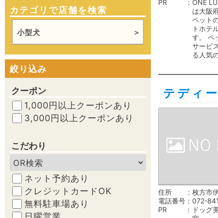
PR
ONE L
カテゴリで店舗を検索
は大阪
ペット
トホテ
小型犬
す。 ペ
サービ
る人気
絞り込み
クーポン
テディ
1,000円以上クーポンあり
3,000円以上クーポンあり
こだわり
ネット予約あり
クレジットカードOK
住所
枚方市伊
電話番号
072-84
無料駐車場あり
PR
ドッグ
日曜営業