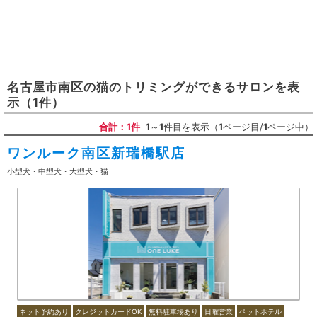
名古屋市南区
の
猫のトリミングができるサロン
を表
示
（1件）
合計：1件
1
～
1
件目を表示（
1
ページ目/
1
ページ中）
ワンルーク南区新瑞橋駅店
小型犬・中型犬・大型犬・猫
ネット予約あり
クレジットカードOK
無料駐車場あり
日曜営業
ペットホテル