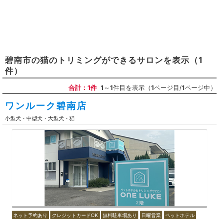
碧南市
の
猫のトリミングができるサロン
を表示
（1
件）
合計：1件
1
～
1
件目を表示（
1
ページ目/
1
ページ中）
ワンルーク碧南店
小型犬・中型犬・大型犬・猫
ネット予約あり
クレジットカードOK
無料駐車場あり
日曜営業
ペットホテル