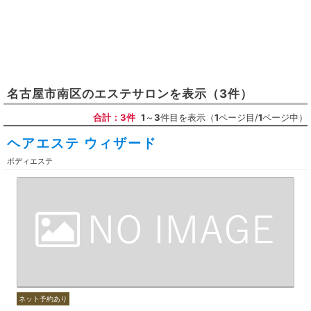
名古屋市南区
の
エステサロン
を表示
（3件）
合計：3件
1
～
3
件目を表示（
1
ページ目/
1
ページ中）
ヘアエステ ウィザード
ボディエステ
ネット予約あり