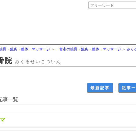
接骨・鍼灸・整体・マッサージ
一宮市の接骨・鍼灸・整体・マッサージ
みく
骨院
みくるせいこついん
｜
最新記事
記事
の記事一覧
マ