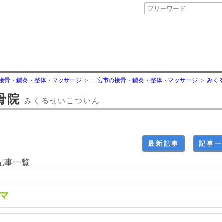
接骨・鍼灸・整体・マッサージ
一宮市の接骨・鍼灸・整体・マッサージ
みく
骨院
みくるせいこついん
｜
最新記事
記事
の記事一覧
マ