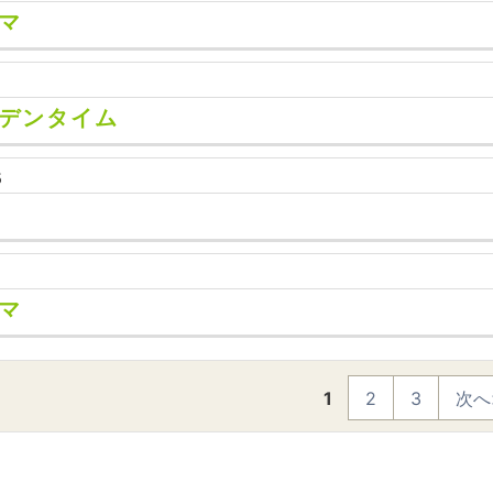
マ
デンタイム
5
マ
1
2
3
次へ