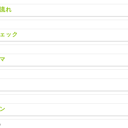
流れ
ェック
マ
ン
9