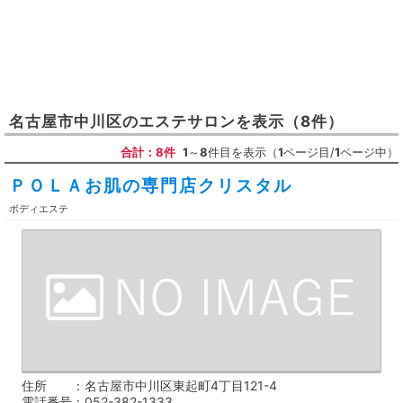
名古屋市中川区
の
エステサロン
を表示
（8件）
合計：8件
1
～
8
件目を表示（
1
ページ目/
1
ページ中）
ＰＯＬＡお肌の専門店クリスタル
ボディエステ
住所
名古屋市中川区東起町4丁目121-4
電話番号
052-382-1333