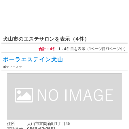
犬山市
の
エステサロン
を表示
（4件）
合計：4件
1
～
4
件目を表示（
1
ページ目/
1
ページ中）
ポーラエステイン犬山
ボディエステ
住所
犬山市富岡新町1丁目45
電話番号
0568-62-2581