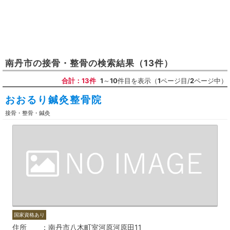
南丹市
の
接骨・整骨
の検索結果
（13件）
合計：13件
1
～
10
件目を表示（
1
ページ目/
2
ページ中）
おおるり鍼灸整骨院
接骨・整骨・鍼灸
国家資格あり
住所
南丹市八木町室河原河原田11