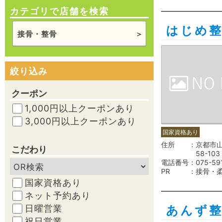
カテゴリで店舗を検索
はじめ
接骨・整骨
絞り込み
クーポン
1,000円以上クーポンあり
3,000円以上クーポンあり
国家資格あり
住所
京都市
こだわり
58-103
電話番号
075-59
PR
接骨・
国家資格あり
ネット予約あり
日曜営業
あんず
祝日営業