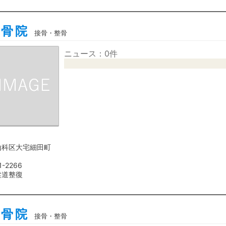
整骨院
接骨・整骨
ニュース：0件
山科区大宅細田町
1-2266
柔道整復
整骨院
接骨・整骨