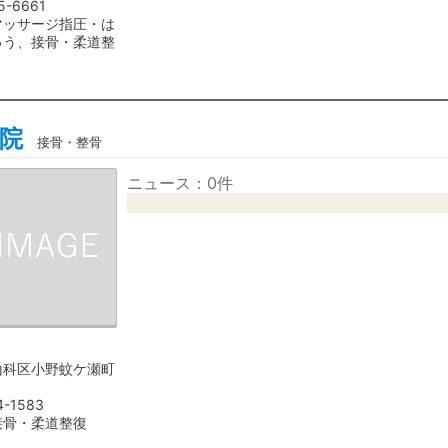
5-6661
マッサージ指圧・は
ゅう、接骨・柔道整
院
接骨・整骨
ニュース：0件
山科区小野蚊ケ瀬町
4-1583
接骨・柔道整復