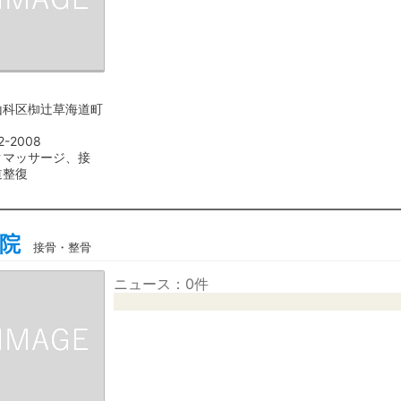
山科区椥辻草海道町
2-2008
クマッサージ、接
道整復
院
接骨・整骨
ニュース：0件