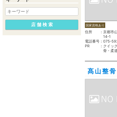
国家資格あり
住所
京都市
14-1
電話番号
075-59
PR
クイッ
骨・柔
髙山整骨