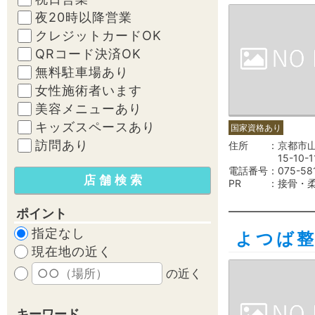
夜20時以降営業
クレジットカードOK
QRコード決済OK
無料駐車場あり
女性施術者います
美容メニューあり
キッズスペースあり
国家資格あり
訪問あり
住所
京都市
15-10-1
電話番号
075-58
PR
接骨・
ポイント
指定なし
よつば
現在地の近く
の近く
キーワード