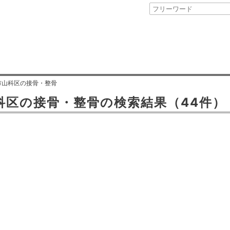
市山科区の接骨・整骨
科区
の
接骨・整骨
の検索結果
（44件）