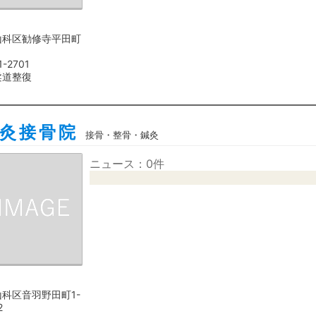
山科区勧修寺平田町
1-2701
柔道整復
灸接骨院
接骨・整骨・鍼灸
ニュース：0件
科区音羽野田町1-
2