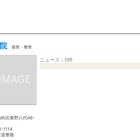
院
接骨・整骨
ニュース：0件
科区東野八代48-
1-1114
柔道整復