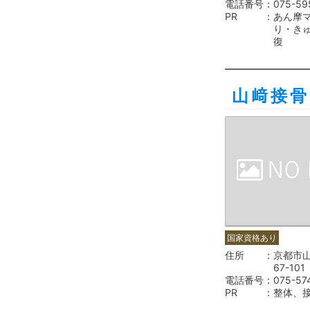
電話番号
075-59
PR
あん摩
り・き
復
山﨑接骨
国家資格あり
住所
京都市
67-101
電話番号
075-57
PR
整体、