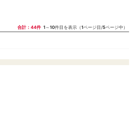
合計：44件
1
～
10
件目を表示（
1
ページ目/
5
ページ中）