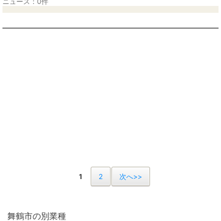
ニュース：0件
1
2
次へ>>
舞鶴市の別業種