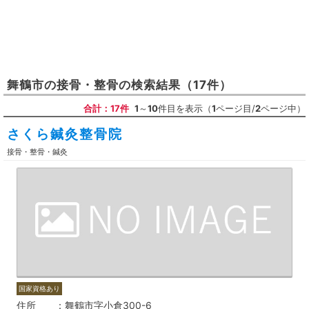
舞鶴市
の
接骨・整骨
の検索結果
（17件）
合計：17件
1
～
10
件目を表示（
1
ページ目/
2
ページ中）
さくら鍼灸整骨院
接骨・整骨・鍼灸
国家資格あり
住所
舞鶴市字小倉300-6