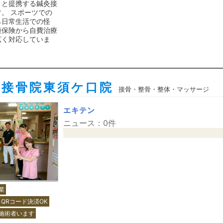
クと提携する鍼灸接
。 スポーツでの
ら日常生活での怪
種保険から自費治療
広く対応していま
ら接骨院東須ケ口院
接骨・整骨・整体・マッサージ
エキテン
ニュース：0件
業
QRコード決済OK
施術者います