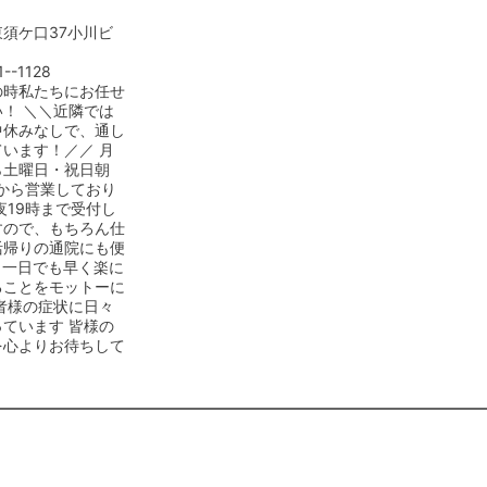
須ケ口37小川ビ
1--1128
の時私たちにお任せ
！ ＼＼近隣では
中休みなしで、通し
います！／／ 月
ら土曜日・祝日朝
0から営業しており
夜19時まで受付し
すので、もちろん仕
活帰りの通院にも便
 一日でも早く楽に
ることをモットーに
者様の症状に日々
ています 皆様の
を心よりお待ちして