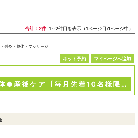
合計：2件
1
～
2
件目を表示（
1
ページ目/
1
ページ中）
骨・鍼灸・整体・マッサージ
ネット予約
マイページへ追加
●コンディショニング整体●産後ケア【毎月先着10名様限定】1回¥8,800円/60分が…！初回！¥3...
05