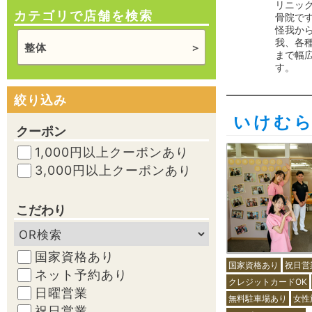
リニッ
カテゴリで店舗を検索
骨院です
怪我か
我、各
整体
まで幅
す。
絞り込み
いけむ
クーポン
1,000円以上クーポンあり
3,000円以上クーポンあり
こだわり
国家資格あり
国家資格あり
祝日営
ネット予約あり
クレジットカードOK
日曜営業
無料駐車場あり
女性
祝日営業