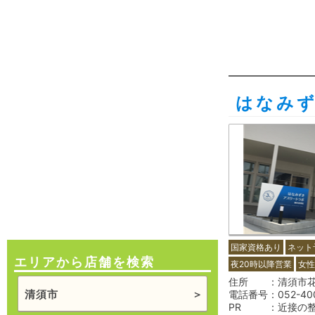
はなみ
国家資格あり
ネット
エリアから店舗を検索
夜20時以降営業
女性
住所
清須市花
清須市
電話番号
052-40
PR
近接の