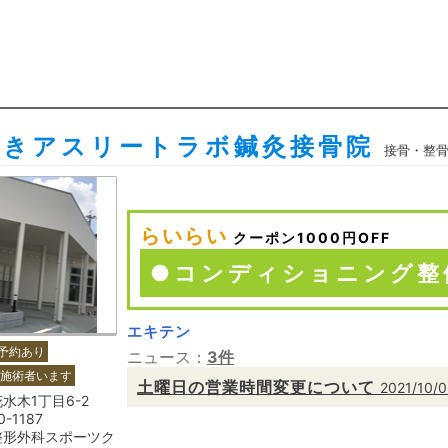
ずきアスリートラボ鍼灸接骨院
接骨・整
らいらい
クーポン1000円OFF
エキテン
予約あり
ニュース：
3件
施術者います
土曜日の営業時間変更について
2021/10/
水木1丁目6-2
0-1187
整形外科スポーツク