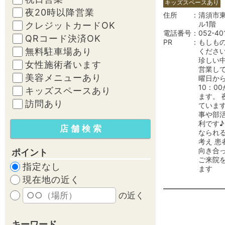
キッズスペースあり
夜20時以降営業
住所
清須市東
ル1階
クレジットカードOK
電話番号
052-40
QRコード決済OK
PR
もしも
無料駐車場あり
ください
珍しい
女性施術者います
営業して
美容メニューあり
曜日か
10：0
キッズスペースあり
ます。 
訪問あり
ていま
事や部
利です♪
なられ
考え 患
向き合っ
ポイント
ご来院
指定なし
ます
現在地の近く
の近く
キーワード