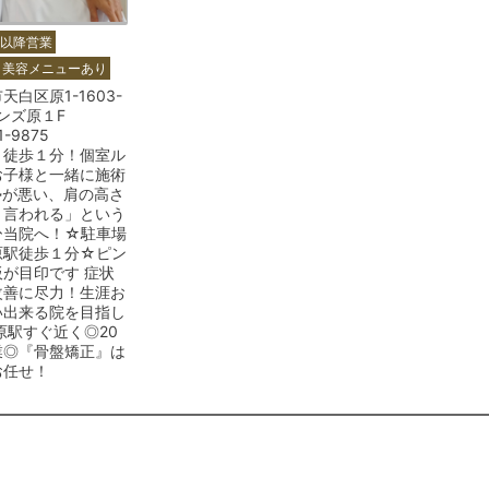
時以降営業
美容メニューあり
天白区原1-1603-
ンズ原１F
1-9875
り徒歩１分！個室ル
お子様と一緒に施術
勢が悪い、肩の高さ
と言われる」という
ひ当院へ！☆駐車場
原駅徒歩１分☆ピン
が目印です 症状
改善に尽力！生涯お
い出来る院を目指し
原駅すぐ近く◎20
業◎『骨盤矯正』は
お任せ！