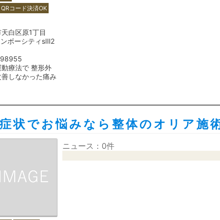
QRコード決済OK
市天白区原1丁目
インボーシティsⅢ2
798955
動療法で 整形外
改善しなかった痛み
経症状でお悩みなら整体のオリア施
ニュース：0件