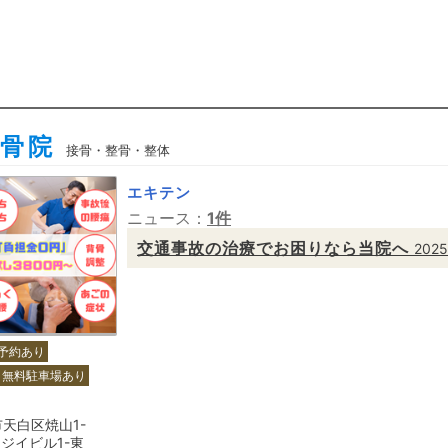
骨院
接骨・整骨・整体
エキテン
ニュース：
1件
交通事故の治療でお困りなら当院へ
2025
予約あり
無料駐車場あり
天白区焼山1-
フジイビル1-東