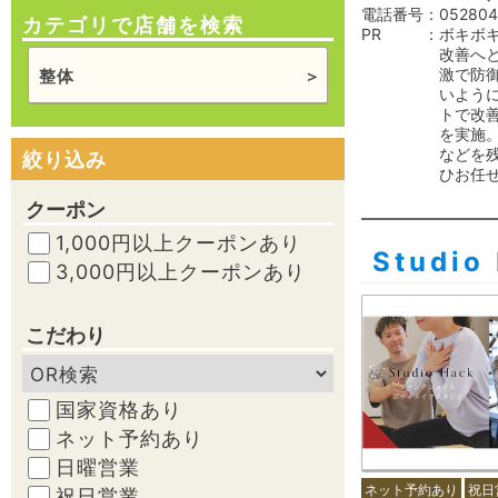
電話番号
052804
カテゴリで店舗を検索
PR
ボキボ
改善へ
激で防
整体
いように
トで改
を実施
などを
絞り込み
ひお任
クーポン
1,000円以上クーポンあり
Studio
3,000円以上クーポンあり
こだわり
国家資格あり
ネット予約あり
日曜営業
ネット予約あり
祝日
祝日営業