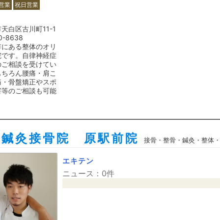
営業
祝日営業
天白区古川町11-1
0-8638
市にある整体のオリ
院です。自律神経症
のご相談を受けてい
もちろん腰痛・肩こ
痛・骨盤矯正やスポ
害等のご相談も可能
ん鍼灸接骨院 原駅前院
接骨・整骨・鍼灸・整体
エキテン
ニュース：0件