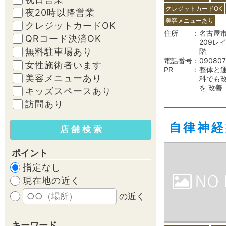
クレジットカードOK
夜20時以降営業
美容メニューあり
クレジットカードOK
住所
名古屋
QRコード決済OK
209レ
無料駐車場あり
階
電話番号
09080
女性施術者います
PR
整体と運
美容メニューあり
科でも
を 改善
キッズスペースあり
訪問あり
自律神
ポイント
指定なし
現在地の近く
の近く
キーワード