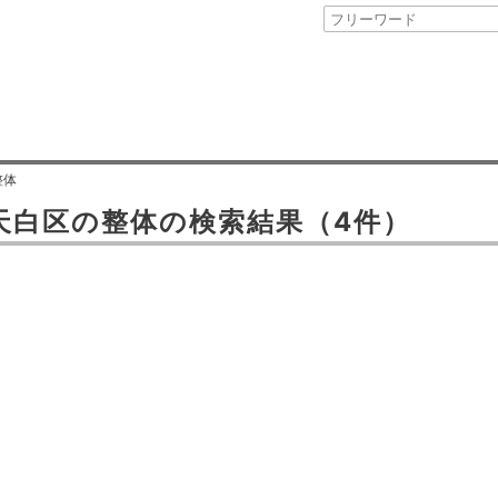
整体
天白区
の
整体
の検索結果
（4件）