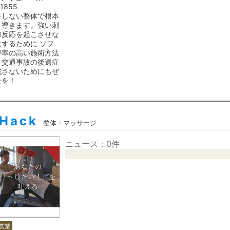
1855
キしない整体で根本
と導きます。強い刺
御反応を起こさせな
するために ソフ
善率の高い施術方法
。交通事故の後遺症
残さないためにもぜ
せを！
 Hack
整体・マッサージ
ニュース：0件
営業