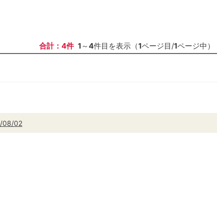
合計：4件
1
～
4
件目を表示（
1
ページ目/
1
ページ中）
/08/02