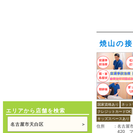
焼山の接
国家資格あり
ネット
エリアから店舗を検索
クレジットカードOK
キッズスペースあり
名古屋市天白区
住所
名古屋市
420 