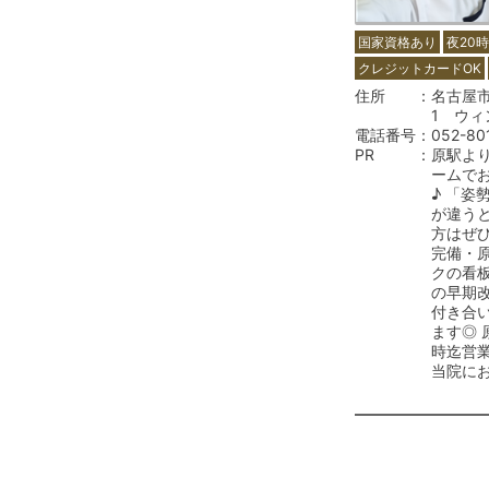
国家資格あり
夜20
クレジットカードOK
住所
名古屋市
1 ウィ
電話番号
052-80
PR
原駅よ
ームで
♪ 「姿
が違う
方はぜ
完備・
クの看板
の早期
付き合
ます◎ 
時迄営
当院に