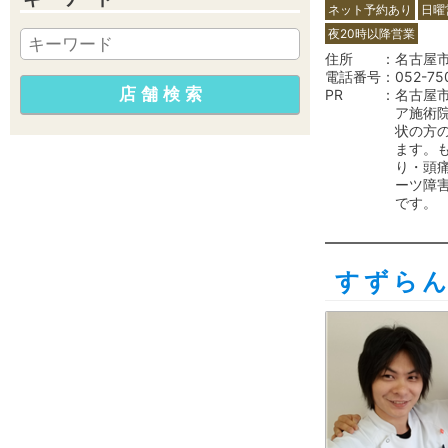
ネット予約あり
日曜
夜20時以降営業
住所
名古屋市
電話番号
052-75
PR
名古屋
ア施術
状の方
ます。
り・頭
ーツ障
です。
すずら