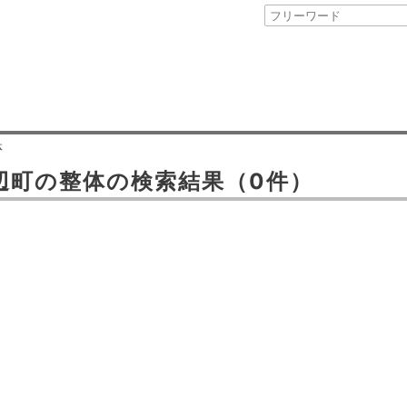
体
辺町
の
整体
の検索結果
（0件）