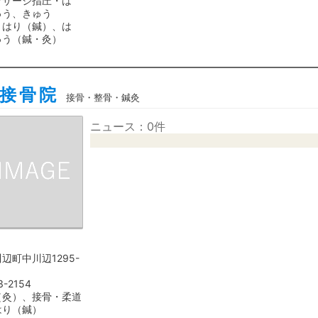
ッサージ指圧・は
ゅう、きゅう
、はり（鍼）、は
ゅう（鍼・灸）
接骨院
接骨・整骨・鍼灸
ニュース：0件
辺町中川辺1295-
3-2154
（灸）、接骨・柔道
はり（鍼）