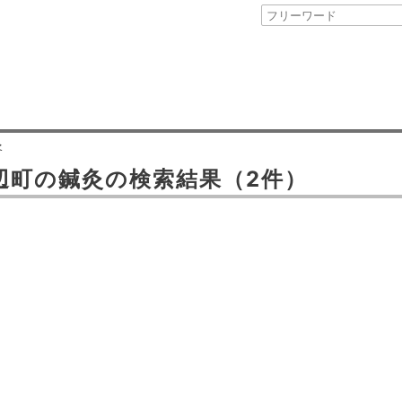
灸
辺町
の
鍼灸
の検索結果
（2件）