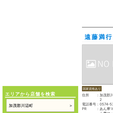
遠藤満行
国家資格あり
エリアから店舗を検索
住所
加茂郡川
2
電話番号
0574-5
加茂郡川辺町
PR
あん摩