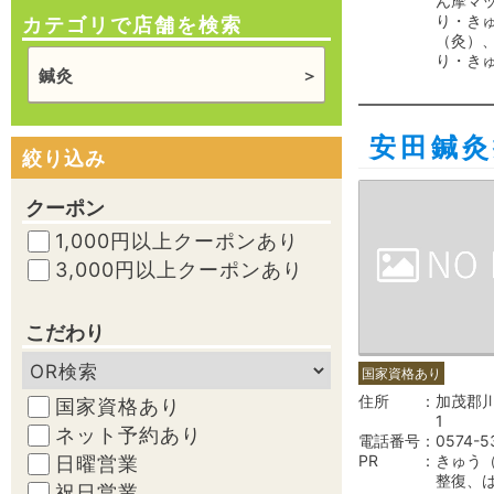
ん摩マ
り・き
カテゴリで店舗を検索
（灸）
り・き
鍼灸
安田鍼灸
絞り込み
クーポン
1,000円以上クーポンあり
3,000円以上クーポンあり
こだわり
国家資格あり
住所
加茂郡川
国家資格あり
1
ネット予約あり
電話番号
0574-5
PR
きゅう
日曜営業
整復、
祝日営業