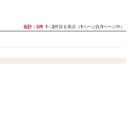
合計：2件
1
～
2
件目を表示（
1
ページ目/
1
ページ中）