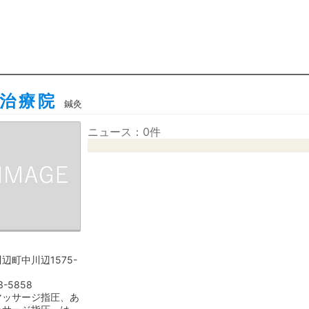
治療院
鍼灸
ニュース：0件
辺町中川辺1575-
3-5858
マッサージ指圧、あ