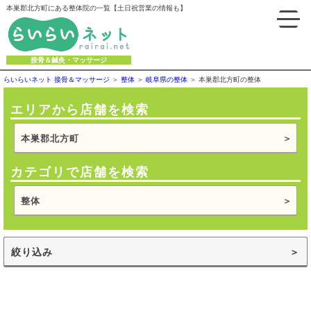
本巣郡北方町にある整体院の一覧【土日祝営業の情報も】
接骨＆鍼灸・マッサージ
らいらいネット 接骨＆マッサージ
整体
岐阜県の整体
本巣郡北方町の整体
エリアから店舗を検索
本巣郡北方町
カテゴリで店舗を検索
整体
絞り込み