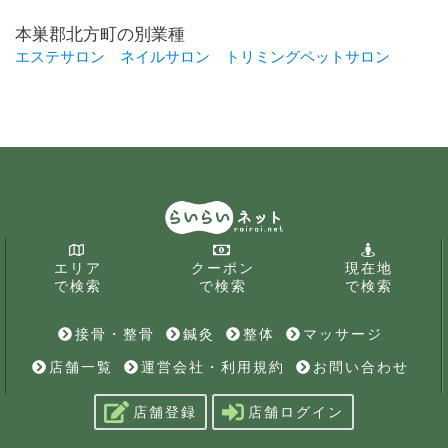
本巣郡北方町の別業種
エステサロン
ネイルサロン
トリミングペットサロン
エリア
クーポン
現在地
で検索
で検索
で検索
接骨・整骨
鍼灸
整体
マッサージ
店舗一覧
運営会社・利用規約
お問い合わせ
店舗登録
店舗ログイン