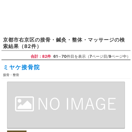
京都市右京区
の
接骨・鍼灸・整体・マッサージ
の検
索結果
（82件）
合計：82件
61
～
70
件目を表示（
7
ページ目/
9
ページ中）
ミヤケ接骨院
接骨・整骨