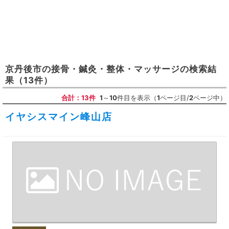
京丹後市
の
接骨・鍼灸・整体・マッサージ
の検索結
果
（13件）
合計：13件
1
～
10
件目を表示（
1
ページ目/
2
ページ中）
イヤシスマイン峰山店