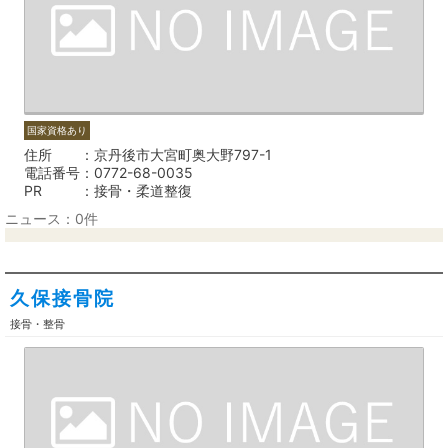
国家資格あり
住所
京丹後市大宮町奥大野797-1
電話番号
0772-68-0035
PR
接骨・柔道整復
ニュース：0件
久保接骨院
接骨・整骨