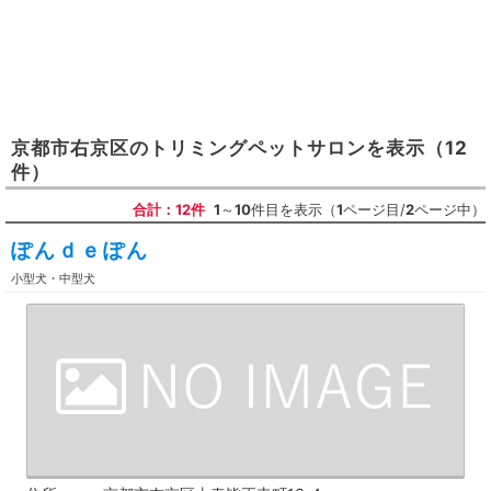
京都市右京区
の
トリミングペットサロン
を表示
（12
件）
合計：12件
1
～
10
件目を表示（
1
ページ目/
2
ページ中）
ぽんｄｅぽん
小型犬・中型犬