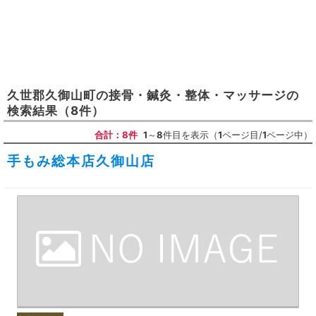
久世郡久御山町
の
接骨・鍼灸・整体・マッサージ
の
検索結果
（8件）
合計：8件
1
～
8
件目を表示（
1
ページ目/
1
ページ中）
手もみ総本店久御山店