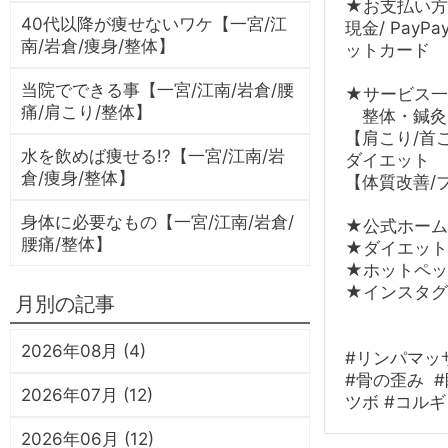
★お支払い方
40代以降が痩せないワケ【一宮/江
現金/ PayPay
南/岩倉/痩身/整体】
ットカード
当院でできる事【一宮/江南/岩倉/腰
★サービス一
痛/肩こり/整体】
整体・鍼灸
【肩こり/首
水を飲めば痩せる!?【一宮/江南/岩
ダイエット
倉/痩身/整体】
【体質改善/
身体に必要なもの【一宮/江南/岩倉/
★公式ホーム
腰痛/整体】
★ダイエット
★ホットペッ
★インスタグ
月別の記事
2026年08月 (4)
#リンパマッサ
#骨の歪み #
2026年07月 (12)
ツボ #コルギ
2026年06月 (12)