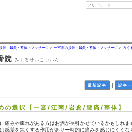
接骨・鍼灸・整体・マッサージ
一宮市の接骨・鍼灸・整体・マッサージ
みく
骨院
みくるせいこついん
｜
最新記事
記事
めの選択【一宮/江南/岩倉/腰痛/整体】
に痛みや痺れがある方はお酒が長引かせているかもしれま
は感覚を鈍くする作用があり一時的に痛みを感じにくくな