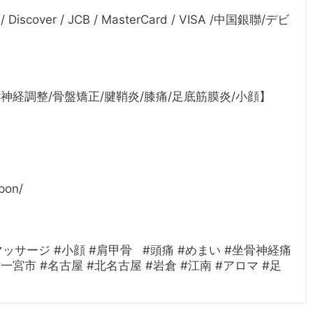
 Discover / JCB / MasterCard / VISA /中国銀聯/デビ
律神経調整/骨盤矯正/腱鞘炎/膝痛/足底筋膜炎/小顔】
pon/
ッサージ #小顔 #肩甲骨 #頭痛 #めまい #坐骨神経痛
一宮市 #名古屋 #北名古屋 #岩倉 #江南 #アロマ #足