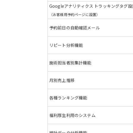
Googleアナリティクス トラッキングタグ設
（お客様用予約ページに設置）
予約前日の
自動確認メール
リピート
分析機能
施術担当者別
集計機能
月別
売上推移
各種
ランキング機能
福利厚生利用
のシステム
統計データ
分析機能