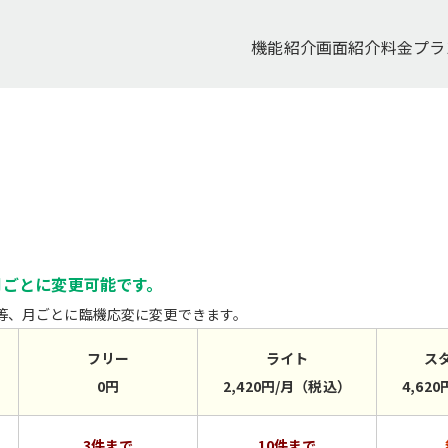
機能紹介
画面紹介
料金プラ
月ごとに変更可能です。
ト等、月ごとに臨機応変に変更できます。
フリー
ライト
ス
0円
2,420円/月（税込）
4,62
3件まで
10件まで