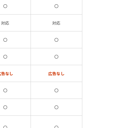
〇
〇
対応
対応
〇
〇
〇
〇
広告なし
広告なし
〇
〇
〇
〇
〇
〇