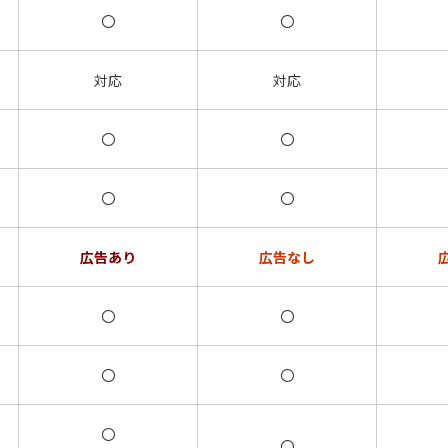
で
〇
〇
対応
対応
〇
〇
〇
〇
広告あり
広告なし
〇
〇
〇
〇
〇
〇