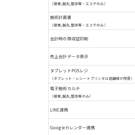
（接骨,鍼灸,整体等・エステのみ）
施術計画書
（接骨,鍼灸,整体等・エステのみ）
会計時の
領収証印刷
売上会計
データ表示
タブレット
POSレジ
（タブレット・レシートプリンタは店舗様が用意）
電子施術カルテ
（接骨,鍼灸,整体等のみ）
LINE連携
Googleカレンダー連携