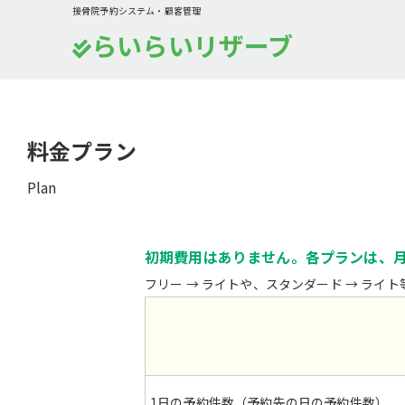
接骨院予約システム・顧客管理
らいらいリザーブ
料金プラン
Plan
初期費用はありません。各プランは、
フリー → ライトや、スタンダード → ライ
1日の
予約件数
（予約先の日の予約件数）