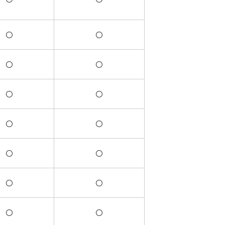
〇
〇
〇
〇
〇
〇
〇
〇
〇
〇
〇
〇
〇
〇