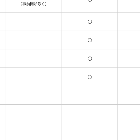
（事前問診除く）
〇
〇
〇
〇