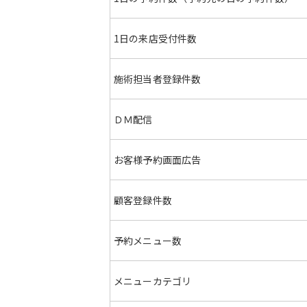
1日の
来店受付件数
施術担当者
登録件数
ＤＭ配信
お客様予約画面
広告
顧客
登録件数
予約
メニュー数
メニュー
カテゴリ