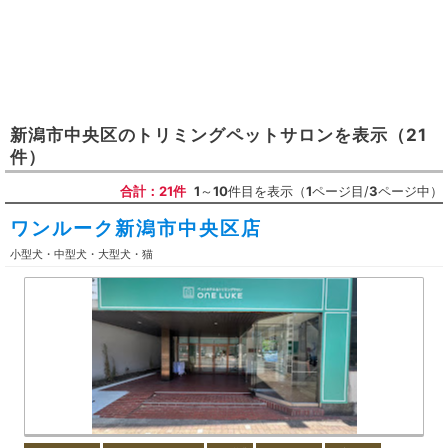
新潟市中央区
の
トリミングペットサロン
を表示
（21
件）
合計：21件
1
～
10
件目を表示（
1
ページ目/
3
ページ中）
ワンルーク新潟市中央区店
小型犬・中型犬・大型犬・猫