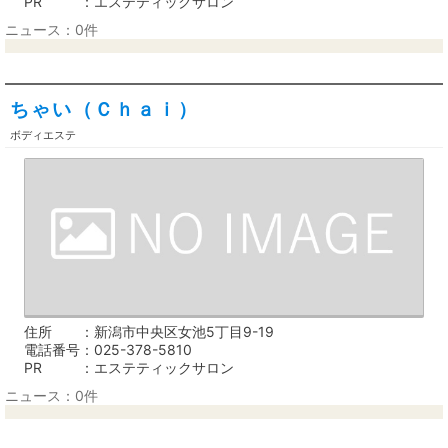
PR
エステティックサロン
ニュース：0件
ちゃい（Ｃｈａｉ）
ボディエステ
住所
新潟市中央区女池5丁目9-19
電話番号
025-378-5810
PR
エステティックサロン
ニュース：0件