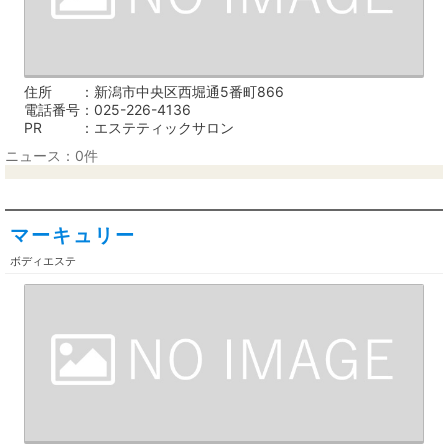
住所
新潟市中央区西堀通5番町866
電話番号
025-226-4136
PR
エステティックサロン
ニュース：0件
マーキュリー
ボディエステ