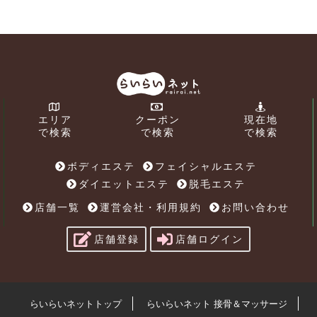
エリア
クーポン
現在地
で検索
で検索
で検索
ボディエステ
フェイシャルエステ
ダイエットエステ
脱毛エステ
店舗一覧
運営会社・利用規約
お問い合わせ
店舗登録
店舗ログイン
らいらいネットトップ
らいらいネット 接骨＆マッサージ