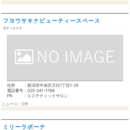
フヨウサキナビューティースペース
ボディエステ
住所
新潟市中央区万代1丁目1-25
電話番号
025-241-1788
PR
エステティックサロン
ニュース：0件
ミリーラボーテ