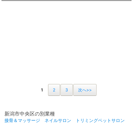
1
2
3
次へ>>
新潟市中央区の別業種
接骨＆マッサージ
ネイルサロン
トリミングペットサロン