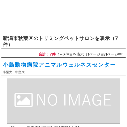
新潟市秋葉区
の
トリミングペットサロン
を表示
（7
件）
合計：7件
1
～
7
件目を表示（
1
ページ目/
1
ページ中）
小島動物病院アニマルウェルネスセンター
小型犬・中型犬