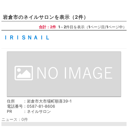
岩倉市
の
ネイルサロン
を表示
（2件）
合計：2件
1
～
2
件目を表示（
1
ページ目/
1
ページ中）
ＩＲＩＳＮＡＩＬ
住所
岩倉市大市場町順喜39-1
電話番号
0587-81-8606
PR
ネイルサロン
ニュース：0件