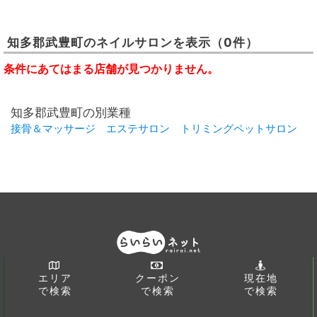
知多郡武豊町
の
ネイルサロン
を表示
（0件）
条件にあてはまる店舗が見つかりません。
知多郡武豊町の別業種
接骨＆マッサージ
エステサロン
トリミングペットサロン
エリア
クーポン
現在地
で検索
で検索
で検索