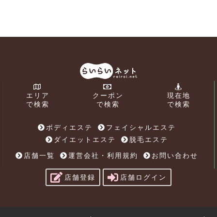
エリア
クーポン
現在地
で検索
で検索
で検索
ボディエステ
フェイシャルエステ
ダイエットエステ
脱毛エステ
店舗一覧
運営会社・利用規約
お問い合わせ
店舗登録
店舗ログイン