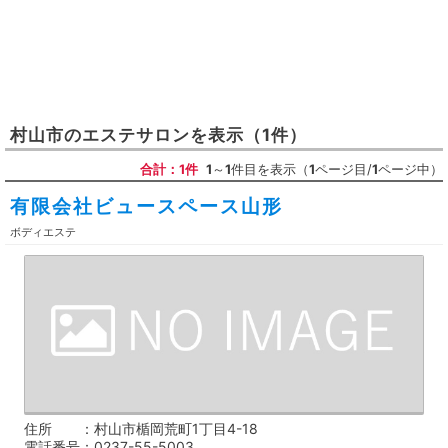
村山市
の
エステサロン
を表示
（1件）
合計：1件
1
～
1
件目を表示（
1
ページ目/
1
ページ中）
有限会社ビュースペース山形
ボディエステ
住所
村山市楯岡荒町1丁目4-18
電話番号
0237-55-5003