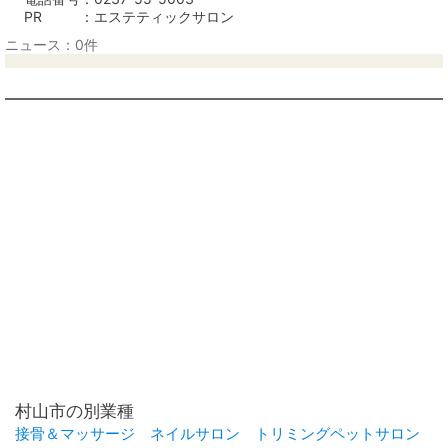
PR
エステティックサロン
ニュース：0件
村山市の別業種
接骨＆マッサージ
ネイルサロン
トリミングペットサロン