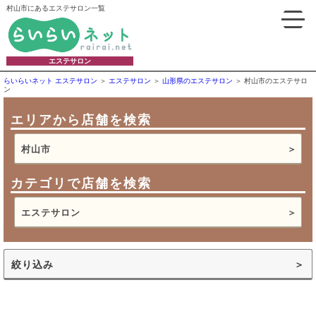
村山市にあるエステサロン一覧
エステサロン
らいらいネット エステサロン
エステサロン
山形県のエステサロン
村山市のエステサロ
ン
エリアから店舗を検索
村山市
カテゴリで店舗を検索
エステサロン
絞り込み