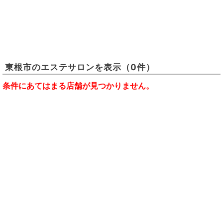
東根市
の
エステサロン
を表示
（0件）
条件にあてはまる店舗が見つかりません。